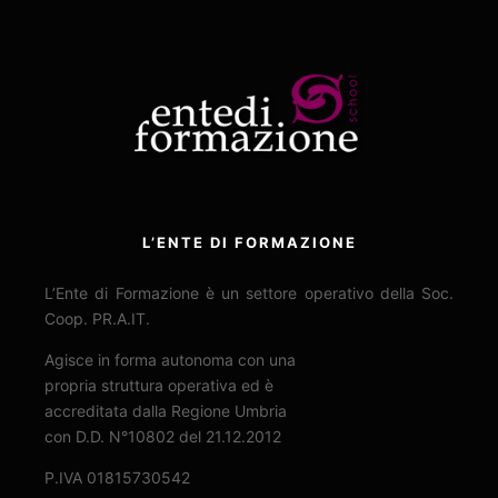
L’ENTE DI FORMAZIONE
L’Ente di Formazione è un settore operativo della Soc.
Coop. PR.A.IT.
Agisce in forma autonoma con una
propria struttura operativa ed è
accreditata dalla Regione Umbria
con D.D. N°10802 del 21.12.2012
P.IVA 01815730542