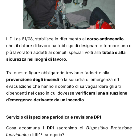
Il D.Lgs.81/08, stabilisce in riferimento al
corso antincendio
che, il datore di lavoro ha l’obbligo di designare e formare uno o
più lavoratori addetti ai compiti speciali volti alla
tutela e alla
sicurezza nei luoghi di lavoro
.
Tra queste figure obbligatorie troviamo l’addetto alla
prevenzione degli incendi
o la squadra di emergenza ed
evacuazione che hanno il compito di salvaguardare gli altri
dipendenti nel caso in cui dovesse
verificarsi una situazione
d’emergenza derivante da un incendio
.
Servizio di ispezione periodica e revisione DPI
Cosa accomuna i
DPI
(acronimo di
D
ispositivo
P
rotezione
I
ndividuale
) di III^ª categoria?