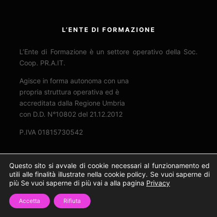
L’ENTE DI FORMAZIONE
L’Ente di Formazione è un settore operativo della Soc.
Coop. PR.A.IT.
Agisce in forma autonoma con una
propria struttura operativa ed è
accreditata dalla Regione Umbria
con D.D. N°10802 del 21.12.2012
P.IVA 01815730542
Questo sito si avvale di cookie necessari al funzionamento ed
CONTATTI
utili alle finalità illustrate nella cookie policy. Se vuoi saperne di
più Se vuoi saperne di più vai a alla pagina
Privacy
Sede Corsi di Formazione
Accetta
Rifiuta
Via A. Palazzeschi 28
Loc. Taverne di Corciano